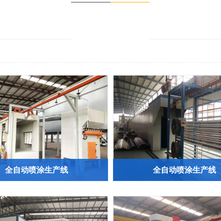
全自动喷涂生产线
全自动喷涂生产线