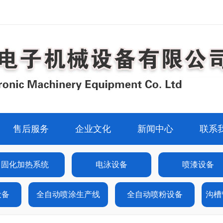
售后服务
企业文化
新闻中心
联系
固化加热系统
电泳设备
喷漆设备
设备
全自动喷涂生产线
全自动喷粉设备
沟槽