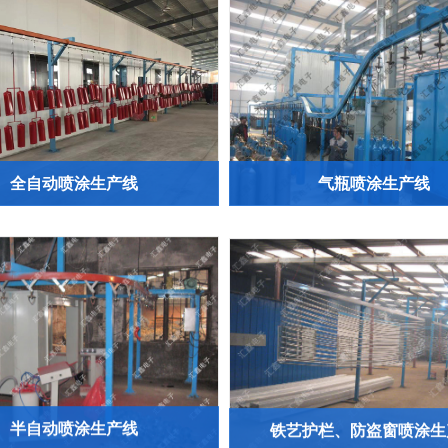
全自动喷涂生产线
气瓶喷涂生产线
半自动喷涂生产线
铁艺护栏、防盗窗喷涂生