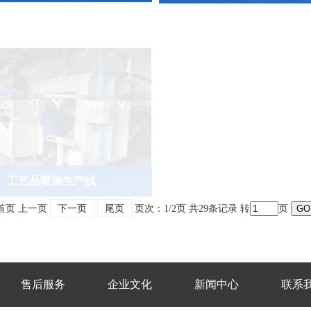
工艺品喷涂生产线
工艺品喷涂生产线
下一页
尾页
首页 上一页
页次：1/2页 共29条记录 转
页
售后服务
企业文化
新闻中心
联系